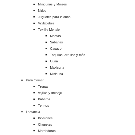
Minicunas y Moises
Nidos
Juguetes para la cuna
Vigilabebés
Textil y Menaje
Mantas
Sábanas
Capazo
Toquillas, arrullos y más
Cuna
Maxicuna
Minicuna
Para Comer
Tronas
Vajillas y menaje
Baberos
Termos
Lactancia
Biberones
Chupetes
Mordedores