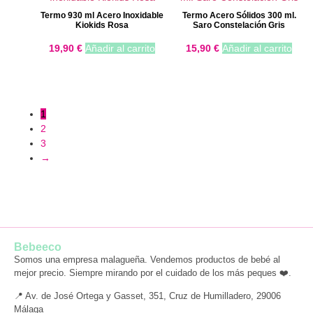
Termo 930 ml Acero Inoxidable
Termo Acero Sólidos 300 ml.
Kiokids Rosa
Saro Constelación Gris
19,90
€
Añadir al carrito
15,90
€
Añadir al carrito
1
2
3
→
Bebeeco
Somos una empresa malagueña. Vendemos productos de bebé al
mejor precio. Siempre mirando por el cuidado de los más peques ❤️.
📍 Av. de José Ortega y Gasset, 351, Cruz de Humilladero, 29006
Málaga