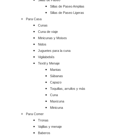
Sillas de Paseo
Sillas de Paseo Amplias
Sillas de Paseo Ligeras
Para Casa
Cunas
Cuna de viaje
Minicunas y Moises
Nidos
Juguetes para la cuna
Vigilabebés
Textil y Menaje
Mantas
Sábanas
Capazo
Toquillas, arrullos y más
Cuna
Maxicuna
Minicuna
Para Comer
Tronas
Vajillas y menaje
Baberos