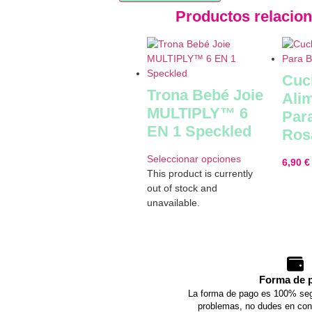
Productos relacio
Cuc
Trona Bebé Joie
Ali
MULTIPLY™ 6
Par
EN 1 Speckled
Ros
Seleccionar opciones
6,90
€
This product is currently
out of stock and
unavailable.
Forma de 
La forma de pago es 100% seg
problemas, no dudes en con