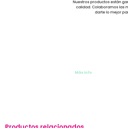
Nuestros productos están ga
calidad. Colaboramos las 
darte lo mejor pa
También alquilamos ar
bebés en Málaga
Más info
Productos relacionados