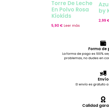
Torre De Leche
Azu
En Polvo Rosa
by 
Kiokids
2,99
5,90
€
Leer más
Forma de 
La forma de pago es 100% seg
problemas, no dudes en con
Envío
El envío es gratuito a
Calidad gara