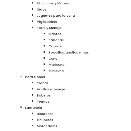
Minicunas y Moises
Nidos
Juguetes para la cuna
Vigilabebés
Textil y Menaje
Mantas
Sábanas
Capazo
Toquillas, arrullos y más
Cuna
Maxicuna
Minicuna
Para Comer
Tronas
Vajillas y menaje
Baberos
Termos
Lactancia
Biberones
Chupetes
Mordedores