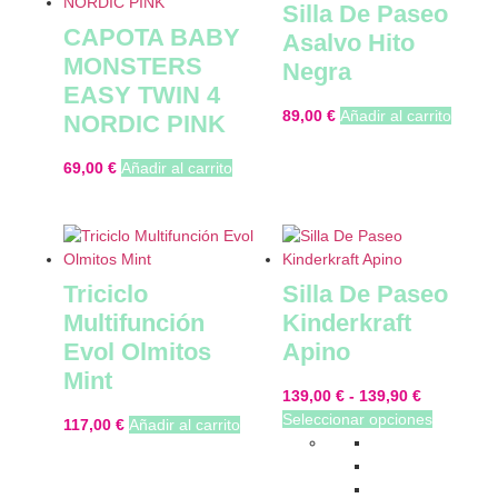
Silla De Paseo
CAPOTA BABY
Asalvo Hito
MONSTERS
Negra
EASY TWIN 4
89,00
€
Añadir al carrito
NORDIC PINK
69,00
€
Añadir al carrito
Triciclo
Silla De Paseo
Multifunción
Kinderkraft
Evol Olmitos
Apino
Mint
139,00
€
-
139,90
€
Seleccionar opciones
117,00
€
Añadir al carrito