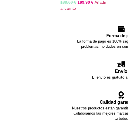
189,00
€
169,90
€
Añadir
al carrito
Forma de 
La forma de pago es 100% seg
problemas, no dudes en con
Envío
El envío es gratuito a
Calidad gara
Nuestros productos están garantiz
Colaboramos las mejores marcas 
tu bebé.