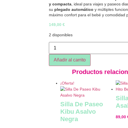
y compacta
, ideal para viajes y paseos dia
su
plegado automático
y múltiples funcion
máximo confort para el bebé y comodidad p
149,00
€
2 disponibles
Añadir al carrito
Productos relacio
¡Oferta!
Sill
Silla De Paseo
Asal
Kibu Asalvo
89,00
Negra