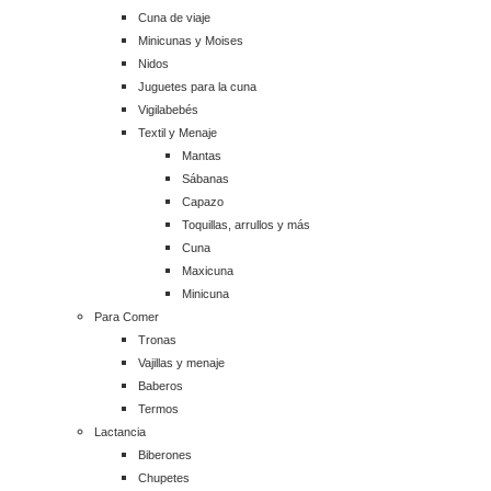
Cuna de viaje
Minicunas y Moises
Nidos
Juguetes para la cuna
Vigilabebés
Textil y Menaje
Mantas
Sábanas
Capazo
Toquillas, arrullos y más
Cuna
Maxicuna
Minicuna
Para Comer
Tronas
Vajillas y menaje
Baberos
Termos
Lactancia
Biberones
Chupetes