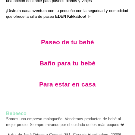
una opción confiable para paseos diarios y viajes.
¡Disfruta cada aventura con tu pequeño con la seguridad y comodidad
que ofrece la silla de paseo
EDEN KikkaBoo
! ✨
Paseo de tu bebé
Baño para tu bebé
Para estar en casa
Bebeeco
Somos una empresa malagueña. Vendemos productos de bebé al
mejor precio. Siempre mirando por el cuidado de los más peques ❤️.
📍 Av. de José Ortega y Gasset, 351, Cruz de Humilladero, 29006