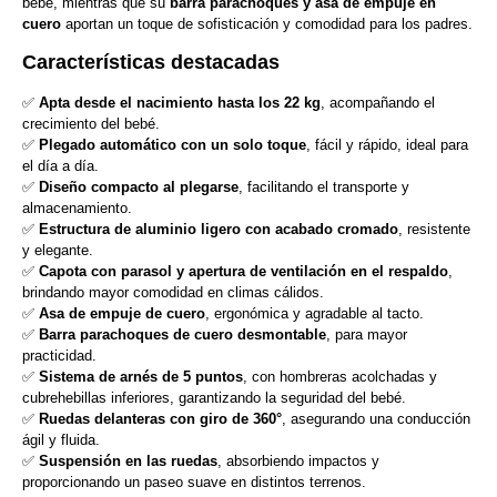
bebé, mientras que su
barra parachoques y asa de empuje en
cuero
aportan un toque de sofisticación y comodidad para los padres.
Características destacadas
✅
Apta desde el nacimiento hasta los 22 kg
, acompañando el
crecimiento del bebé.
✅
Plegado automático con un solo toque
, fácil y rápido, ideal para
el día a día.
✅
Diseño compacto al plegarse
, facilitando el transporte y
almacenamiento.
✅
Estructura de aluminio ligero con acabado cromado
, resistente
y elegante.
✅
Capota con parasol y apertura de ventilación en el respaldo
,
brindando mayor comodidad en climas cálidos.
✅
Asa de empuje de cuero
, ergonómica y agradable al tacto.
✅
Barra parachoques de cuero desmontable
, para mayor
practicidad.
✅
Sistema de arnés de 5 puntos
, con hombreras acolchadas y
cubrehebillas inferiores, garantizando la seguridad del bebé.
✅
Ruedas delanteras con giro de 360°
, asegurando una conducción
ágil y fluida.
✅
Suspensión en las ruedas
, absorbiendo impactos y
proporcionando un paseo suave en distintos terrenos.