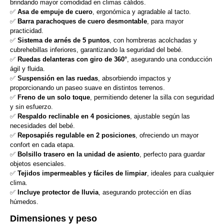
brindando mayor comodidad en climas cálidos.
✅
Asa de empuje de cuero
, ergonómica y agradable al tacto.
✅
Barra parachoques de cuero desmontable
, para mayor
practicidad.
✅
Sistema de arnés de 5 puntos
, con hombreras acolchadas y
cubrehebillas inferiores, garantizando la seguridad del bebé.
✅
Ruedas delanteras con giro de 360°
, asegurando una conducción
ágil y fluida.
✅
Suspensión en las ruedas
, absorbiendo impactos y
proporcionando un paseo suave en distintos terrenos.
✅
Freno de un solo toque
, permitiendo detener la silla con seguridad
y sin esfuerzo.
✅
Respaldo reclinable en 4 posiciones
, ajustable según las
necesidades del bebé.
✅
Reposapiés regulable en 2 posiciones
, ofreciendo un mayor
confort en cada etapa.
✅
Bolsillo trasero en la unidad de asiento
, perfecto para guardar
objetos esenciales.
✅
Tejidos impermeables y fáciles de limpiar
, ideales para cualquier
clima.
✅
Incluye protector de lluvia
, asegurando protección en días
húmedos.
Dimensiones y peso