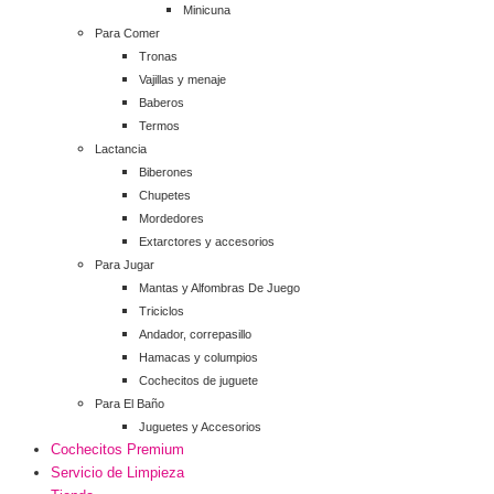
Minicuna
Para Comer
Tronas
Vajillas y menaje
Baberos
Termos
Lactancia
Biberones
Chupetes
Mordedores
Extarctores y accesorios
Para Jugar
Mantas y Alfombras De Juego
Triciclos
Andador, correpasillo
Hamacas y columpios
Cochecitos de juguete
Para El Baño
Juguetes y Accesorios
Cochecitos Premium
Servicio de Limpieza