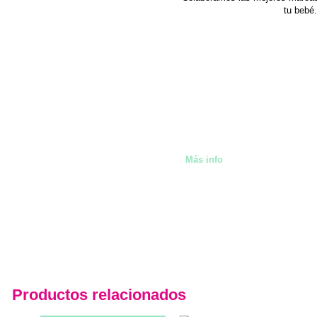
tu bebé.
También alquilamos artíc
Málaga
Más info
Productos relacionados