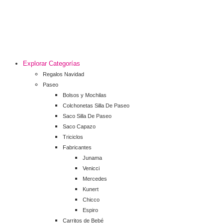
Explorar Categorías
Regalos Navidad
Paseo
Bolsos y Mochilas
Colchonetas Silla De Paseo
Saco Silla De Paseo
Saco Capazo
Triciclos
Fabricantes
Junama
Venicci
Mercedes
Kunert
Chicco
Espiro
Carritos de Bebé