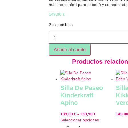
máximo confort para el bebé y comodidad p
149,00
€
2 disponibles
Añadir al carrito
Productos relacio
Silla De Paseo
Sill
Kinderkraft
Kik
Apino
Ver
139,00
€
-
139,90
€
149,0
Seleccionar opciones