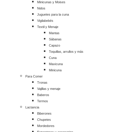
Minicunas y Moises
Nidos
Juguetes para la cuna
Vigilabebés
Textil y Menaje
Mantas
Sábanas
Capazo
Toquillas, arrullos y más
Cuna
Maxicuna
Minicuna
Para Comer
Tronas
Vajillas y menaje
Baberos
Termos
Lactancia
Biberones
Chupetes
Mordedores