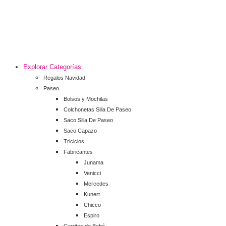
Explorar Categorías
Regalos Navidad
Paseo
Bolsos y Mochilas
Colchonetas Silla De Paseo
Saco Silla De Paseo
Saco Capazo
Triciclos
Fabricantes
Junama
Venicci
Mercedes
Kunert
Chicco
Espiro
Carritos de Bebé