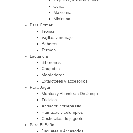
Toquillas, arrullos y más
Cuna
Maxicuna
Minicuna
Para Comer
Tronas
Vajillas y menaje
Baberos
Termos
Lactancia
Biberones
Chupetes
Mordedores
Extarctores y accesorios
Para Jugar
Mantas y Alfombras De Juego
Triciclos
Andador, correpasillo
Hamacas y columpios
Cochecitos de juguete
Para El Baño
Juguetes y Accesorios