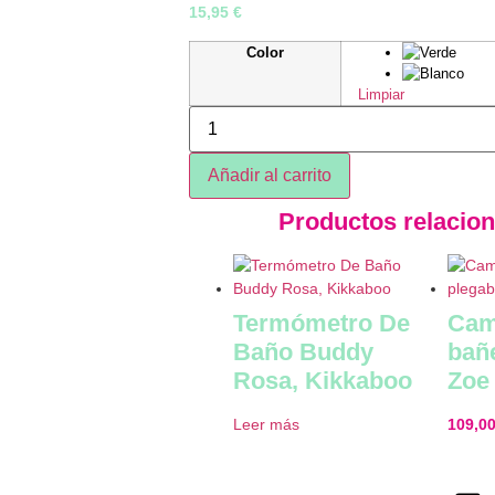
15,95
€
Color
Limpiar
Añadir al carrito
Productos relacio
Termómetro De
Cam
Baño Buddy
bañ
Rosa, Kikkaboo
Zoe
Leer más
109,0