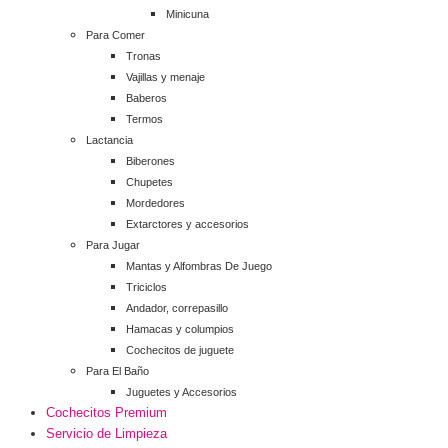
Minicuna
Para Comer
Tronas
Vajillas y menaje
Baberos
Termos
Lactancia
Biberones
Chupetes
Mordedores
Extarctores y accesorios
Para Jugar
Mantas y Alfombras De Juego
Triciclos
Andador, correpasillo
Hamacas y columpios
Cochecitos de juguete
Para El Baño
Juguetes y Accesorios
Cochecitos Premium
Servicio de Limpieza