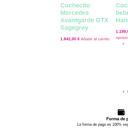
Cochecito
Coc
Mercedes
beb
Avantgarde GTX
Han
Sagegrey
1.199
opcion
1.842,00
€
Añadir al carrito
Forma de 
La forma de pago es 100% seg