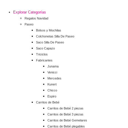
Explorar Categorías
Regalos Navidad
Paseo
Bolsos y Mochilas
Colchonetas Silla De Paseo
Saco Silla De Paseo
Saco Capazo
Triciclos
Fabricantes
Junama
Venicci
Mercedes
Kunert
Chicco
Espiro
Carritos de Bebé
Carritos de Bebé 2 piezas
Carritos de Bebé 3 piezas
Carritos de Bebé Gemelares
Carritos de Bebé plegables