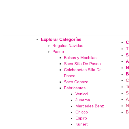
Explorar Categorías
C
Regalos Navidad
T
Paseo
S
Bolsos y Mochilas
A
Saco Silla De Paseo
N
Colchonetas Silla De
B
Paseo
C
Saco Capazo
T
Fabricantes
S
Venicci
A
Junama
N
Mercedes Benz
B
Chicco
Espiro
Kunert