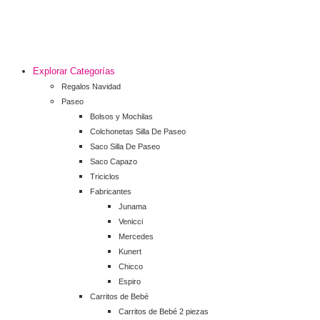
Explorar Categorías
Regalos Navidad
Paseo
Bolsos y Mochilas
Colchonetas Silla De Paseo
Saco Silla De Paseo
Saco Capazo
Triciclos
Fabricantes
Junama
Venicci
Mercedes
Kunert
Chicco
Espiro
Carritos de Bebé
Carritos de Bebé 2 piezas