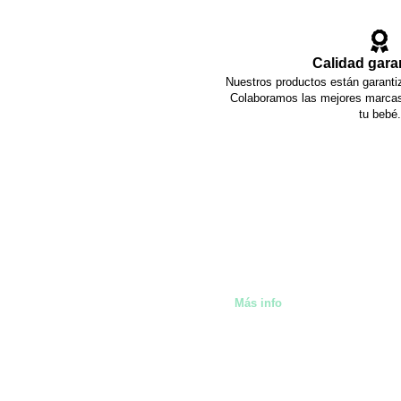
Calidad gara
Nuestros productos están garantiz
Colaboramos las mejores marcas 
tu bebé.
También alquilamos artíc
Málaga
Más info