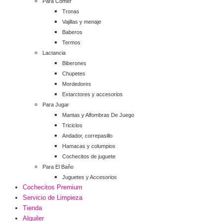
Para Comer
Tronas
Vajillas y menaje
Baberos
Termos
Lactancia
Biberones
Chupetes
Mordedores
Extarctores y accesorios
Para Jugar
Mantas y Alfombras De Juego
Triciclos
Andador, correpasillo
Hamacas y columpios
Cochecitos de juguete
Para El Baño
Juguetes y Accesorios
Cochecitos Premium
Servicio de Limpieza
Tienda
Alquiler