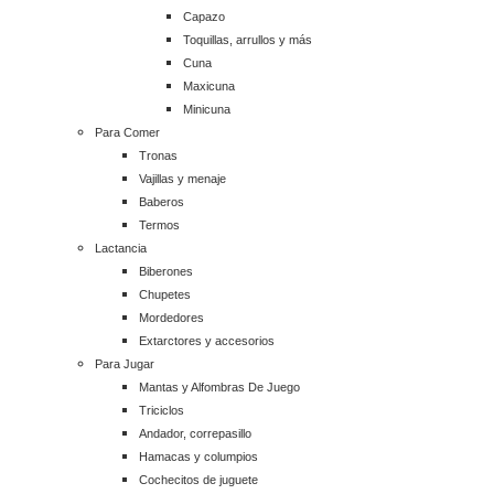
Capazo
Toquillas, arrullos y más
Cuna
Maxicuna
Minicuna
Para Comer
Tronas
Vajillas y menaje
Baberos
Termos
Lactancia
Biberones
Chupetes
Mordedores
Extarctores y accesorios
Para Jugar
Mantas y Alfombras De Juego
Triciclos
Andador, correpasillo
Hamacas y columpios
Cochecitos de juguete