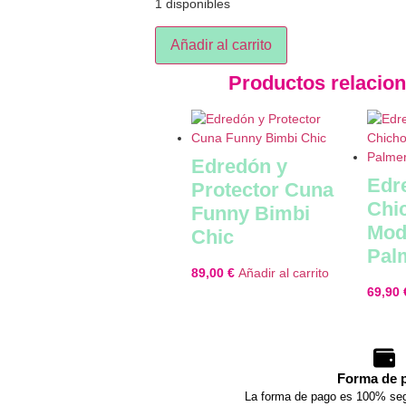
1 disponibles
Añadir al carrito
Productos relacio
Edredón y
Edr
Protector Cuna
Chi
Funny Bimbi
Mod
Chic
Pal
89,00
€
Añadir al carrito
69,90
Forma de 
La forma de pago es 100% seg