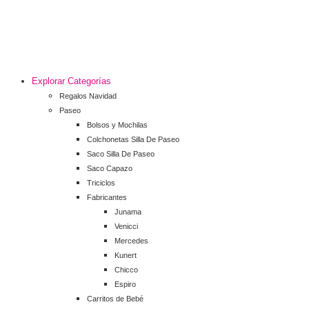
Explorar Categorías
Regalos Navidad
Paseo
Bolsos y Mochilas
Colchonetas Silla De Paseo
Saco Silla De Paseo
Saco Capazo
Triciclos
Fabricantes
Junama
Venicci
Mercedes
Kunert
Chicco
Espiro
Carritos de Bebé