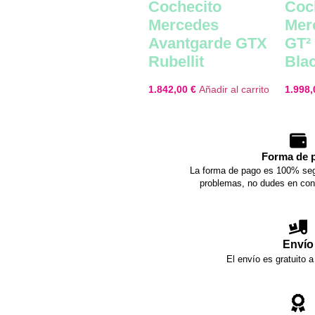
Cochecito
Coc
Mercedes
Mer
Avantgarde GTX
GT²
Rubellit
Bla
1.842,00
€
Añadir al carrito
1.998
Forma de 
La forma de pago es 100% seg
problemas, no dudes en con
Envío
El envío es gratuito a