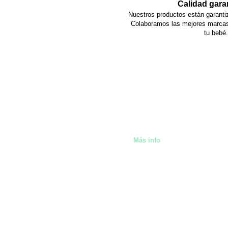
Calidad gara
Nuestros productos están garantiz
Colaboramos las mejores marcas 
tu bebé.
También alquilamos artíc
Málaga
Más info