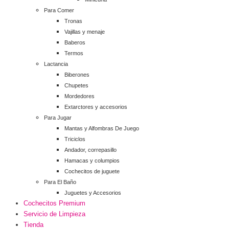
Para Comer
Tronas
Vajillas y menaje
Baberos
Termos
Lactancia
Biberones
Chupetes
Mordedores
Extarctores y accesorios
Para Jugar
Mantas y Alfombras De Juego
Triciclos
Andador, correpasillo
Hamacas y columpios
Cochecitos de juguete
Para El Baño
Juguetes y Accesorios
Cochecitos Premium
Servicio de Limpieza
Tienda