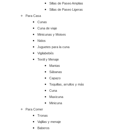
Sillas de Paseo Amplias
Sillas de Paseo Ligeras
Para Casa
Cunas
Cuna de viaje
Minicunas y Moises
Nidos
Juguetes para la cuna
Vigilabebés
Textil y Menaje
Mantas
Sábanas
Capazo
Toquillas, arrullos y más
Cuna
Maxicuna
Minicuna
Para Comer
Tronas
Vajillas y menaje
Baberos