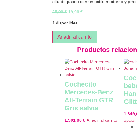
silla de paseo con un estilo moderno y práct
25,99
€
19,90
€
1 disponibles
Añadir al carrito
Productos relacio
Coc
Cochecito
beb
Mercedes-Benz
Han
All-Terrain GTR
Glit
Gris salvia
1.349
1.901,00
€
Añadir al carrito
opcion