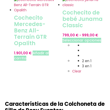
Cochecito de
Cochecito
bebé Junama
Mercedes-
Classic
Benz All-
799,00
€
-
999,00
€
Terrain GTR
Seleccionar opciones
Opalith
1.901,00
€
Añadir al
carrito
2 en 1
3 en 1
Clear
Características de la Colchoneta de