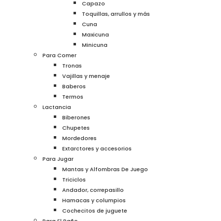
Capazo
Toquillas, arrullos y más
Cuna
Maxicuna
Minicuna
Para Comer
Tronas
Vajillas y menaje
Baberos
Termos
Lactancia
Biberones
Chupetes
Mordedores
Extarctores y accesorios
Para Jugar
Mantas y Alfombras De Juego
Triciclos
Andador, correpasillo
Hamacas y columpios
Cochecitos de juguete