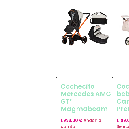
Cochecito
Coc
Mercedes AMG
be
GT²
Ca
Magmabeam
Pr
1.998,00
€
Añadir al
1.199
carrito
Selec