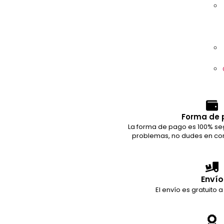
Forma de 
La forma de pago es 100% seg
problemas, no dudes en con
Envío
El envío es gratuito a