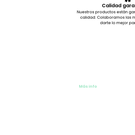
Calidad gara
Nuestros productos están ga
calidad. Colaboramos las 
darte lo mejor pa
También alquilamos ar
bebés en Málaga
Más info