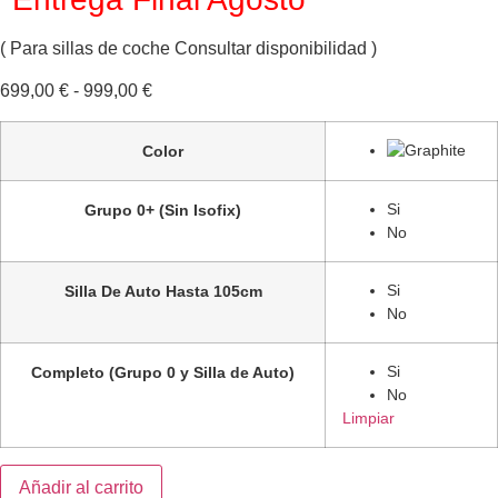
( Para sillas de coche Consultar disponibilidad )
Rango
699,00
€
-
999,00
€
de
precios:
Color
desde
699,00 €
Si
Grupo 0+ (Sin Isofix)
hasta
No
999,00 €
Si
Silla De Auto Hasta 105cm
No
Si
Completo (Grupo 0 y Silla de Auto)
No
Limpiar
Cochecito
Añadir al carrito
Bebé