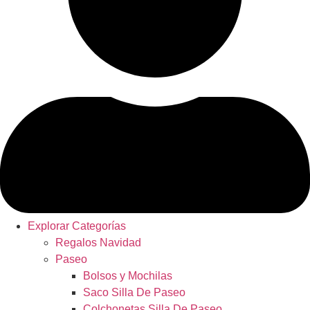
Explorar Categorías
Regalos Navidad
Paseo
Bolsos y Mochilas
Saco Silla De Paseo
Colchonetas Silla De Paseo