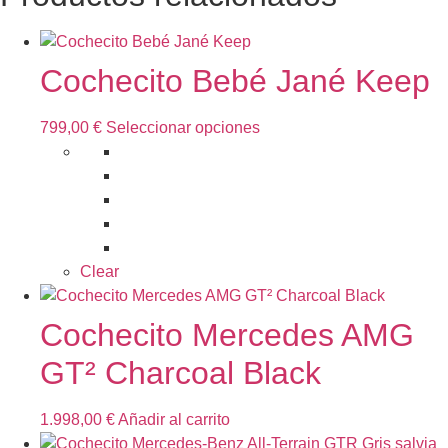
Cochecito Bebé Jané Keep
Este
799,00
€
Seleccionar opciones
producto
tiene
múltiples
variantes.
Las
opciones
Clear
se
pueden
Cochecito Mercedes AMG
elegir
GT² Charcoal Black
en
la
página
1.998,00
€
Añadir al carrito
de