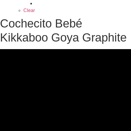
pueden
elegir
Clear
en
Cochecito Bebé
la
página
Kikkaboo Goya Graphite
de
producto