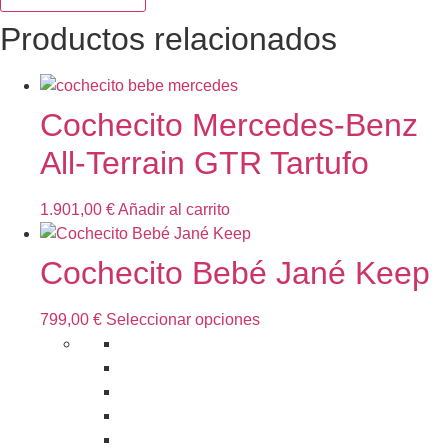
Kikkaboo
Goya
Productos relacionados
Graphite
cantidad
Cochecito Mercedes-Benz
All-Terrain GTR Tartufo
1.901,00
€
Añadir al carrito
Cochecito Bebé Jané Keep
Este
799,00
€
Seleccionar opciones
producto
tiene
múltiples
variantes.
Las