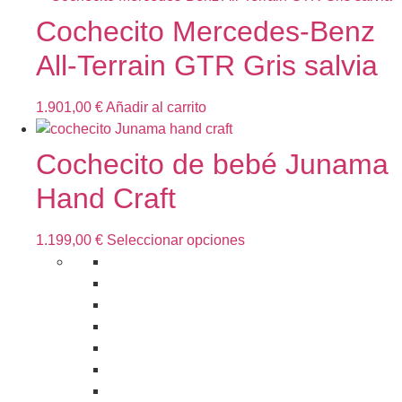
producto
Cochecito Mercedes-Benz
All-Terrain GTR Gris salvia
1.901,00
€
Añadir al carrito
Cochecito de bebé Junama
Hand Craft
Este
1.199,00
€
Seleccionar opciones
producto
tiene
múltiples
variantes.
Las
opciones
se