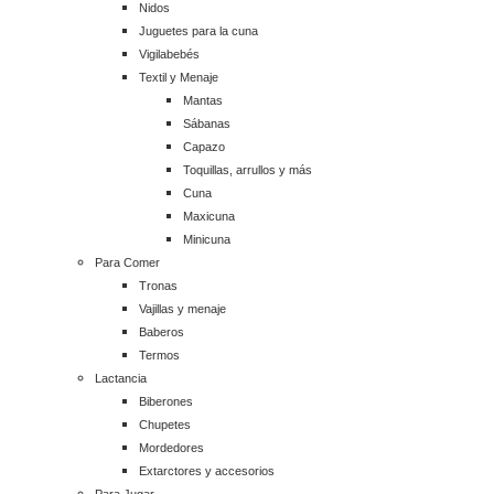
Nidos
Juguetes para la cuna
Vigilabebés
Textil y Menaje
Mantas
Sábanas
Capazo
Toquillas, arrullos y más
Cuna
Maxicuna
Minicuna
Para Comer
Tronas
Vajillas y menaje
Baberos
Termos
Lactancia
Biberones
Chupetes
Mordedores
Extarctores y accesorios