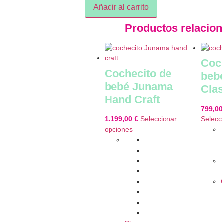
Añadir al carrito
Productos relacio
Coc
Cochecito de
beb
bebé Junama
Cla
Hand Craft
799,0
1.199,00
€
Seleccionar
Selecc
opciones