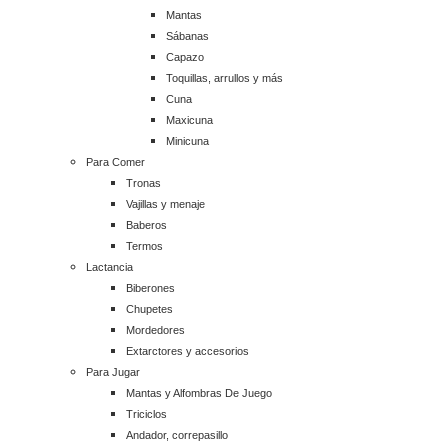
Mantas
Sábanas
Capazo
Toquillas, arrullos y más
Cuna
Maxicuna
Minicuna
Para Comer
Tronas
Vajillas y menaje
Baberos
Termos
Lactancia
Biberones
Chupetes
Mordedores
Extarctores y accesorios
Para Jugar
Mantas y Alfombras De Juego
Triciclos
Andador, correpasillo