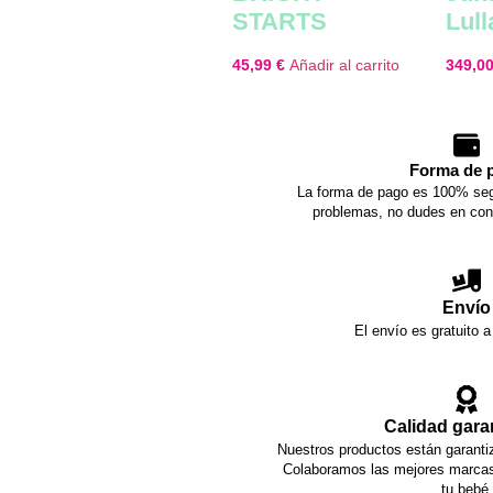
STARTS
Lull
45,99
€
Añadir al carrito
349,0
Forma de 
La forma de pago es 100% seg
problemas, no dudes en con
Envío
El envío es gratuito a
Calidad gara
Nuestros productos están garantiz
Colaboramos las mejores marcas 
tu bebé.