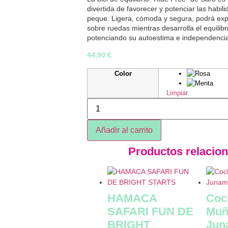
divertida de favorecer y potenciar las habil
peque. Ligera, cómoda y segura, podrá exp
sobre ruedas mientras desarrolla el equilibr
potenciando su autoestima e independenci
44,90
€
Color
Limpiar
Añadir al carrito
Productos relacio
HAMACA
Coc
SAFARI FUN DE
Muñ
BRIGHT
Jun